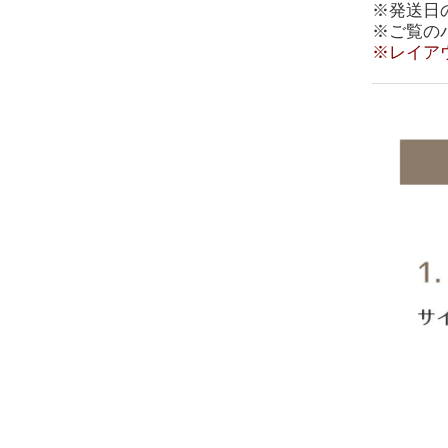
※発送日
※ご覧の
※レイア