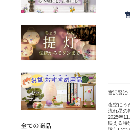
宮沢賢治『
夜空にう
流れ星の
2025
映える特
全ての商品
珍しいつ