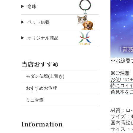
念珠
ペット供養
オリジナル商品
※お線香
当店おすすめ
※ご注意
モダン仏壇(上置き)
お使いの
特にロイ
おすすめお位牌
色見本を
ミニ骨壷
材質：ロ
サイズ：4
Information
国内蒔絵
サイズ・