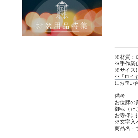
※材質：
※手作業
※サイズ
※「ロイ
にお問い
備考
お位牌の
御魂（た
お寺様に
※文字入
商品名・