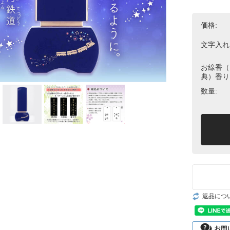
価格:
文字入れ
お線香（
典）香り
数量:
返品につ