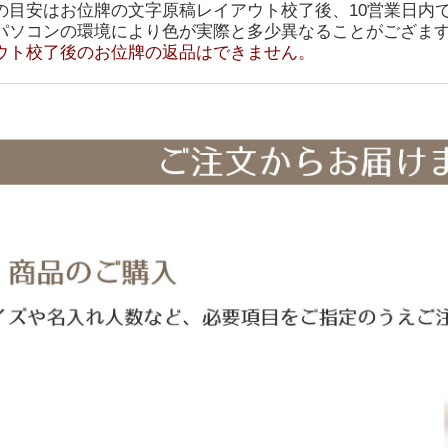
の目安はお位牌の文字原稿レイアウト校了後、10営業日内
パソコンの環境により色が実際と多少異なることがござま
ウト校了後のお位牌の返品はできません。