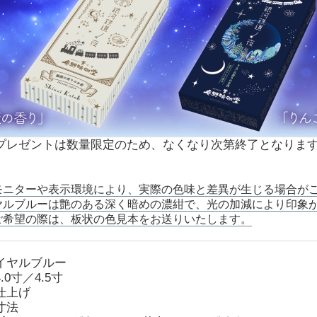
プレゼントは数量限定のため、なくなり次第終了となりま
モニターや表示環境により、実際の色味と差異が生じる場合が
ヤルブルーは艶のある深く暗めの濃紺で、光の加減により印象
ご希望の際は、板状の色見本をお送りいたします。
イヤルブルー
.0寸／4.5寸
仕上げ
寸法