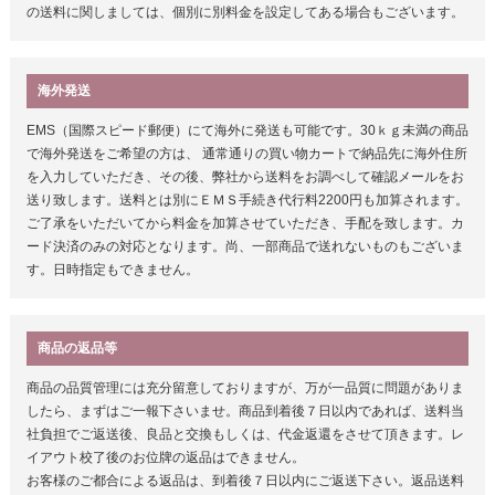
の送料に関しましては、個別に別料金を設定してある場合もございます。
海外発送
EMS（国際スピード郵便）にて海外に発送も可能です。30ｋｇ未満の商品
で海外発送をご希望の方は、 通常通りの買い物カートで納品先に海外住所
を入力していただき、その後、弊社から送料をお調べして確認メールをお
送り致します。送料とは別にＥＭＳ手続き代行料2200円も加算されます。
ご了承をいただいてから料金を加算させていただき、手配を致します。カ
ード決済のみの対応となります。尚、一部商品で送れないものもございま
す。日時指定もできません。
商品の返品等
商品の品質管理には充分留意しておりますが、万が一品質に問題がありま
したら、まずはご一報下さいませ。商品到着後７日以内であれば、送料当
社負担でご返送後、良品と交換もしくは、代金返還をさせて頂きます。レ
イアウト校了後のお位牌の返品はできません。
お客様のご都合による返品は、到着後７日以内にご返送下さい。返品送料