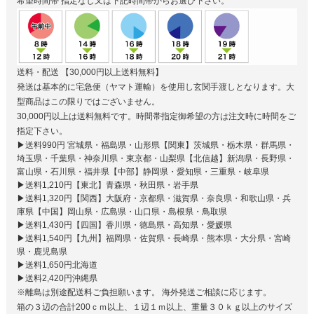
希望時間帯
指定なし又は下記時間帯からお選び下さい。
送料・配送
【30,000円以上送料無料】
発送は基本的に宅急便（ヤマト運輸）を使用し玄関手渡しとなります。大
型商品はこの限りではございません。
30,000円以上は送料無料です。時間帯指定御希望の方は注文時に時間をご
指定下さい。
▶送料990円 宮城県・福島県・山形県【関東】茨城県・栃木県・群馬県・
埼玉県・千葉県・神奈川県・東京都・山梨県【北信越】新潟県・長野県・
富山県・石川県・福井県【中部】静岡県・愛知県・三重県・岐阜県
▶送料1,210円【東北】青森県・秋田県・岩手県
▶送料1,320円【関西】大阪府・京都県・滋賀県・奈良県・和歌山県・兵
庫県【中国】岡山県・広島県・山口県・島根県・鳥取県
▶送料1,430円【四国】香川県・徳島県・高知県・愛媛県
▶送料1,540円【九州】福岡県・佐賀県・長崎県・熊本県・大分県・宮崎
県・鹿児島県
▶送料1,650円北海道
▶送料2,420円沖縄県
※離島は別途配送料ご負担願います。 海外発送ご相談に応じます。
箱の３辺の合計200ｃｍ以上、１辺１ｍ以上、重量３０ｋｇ以上のサイズ