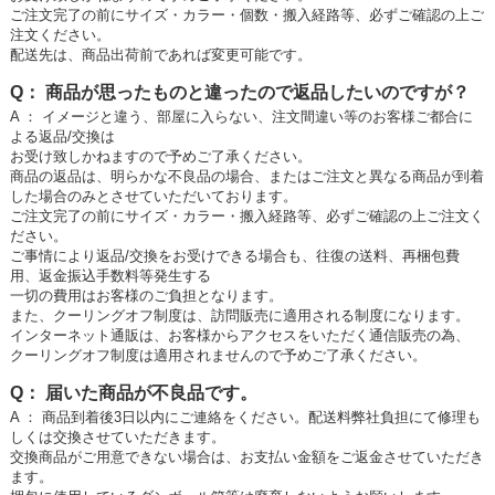
ご注文完了の前にサイズ・カラー・個数・搬入経路等、必ずご確認の上ご
注文ください。
配送先は、商品出荷前であれば変更可能です。
Q： 商品が思ったものと違ったので返品したいのですが？
A ： イメージと違う、部屋に入らない、注文間違い等のお客様ご都合に
よる返品/交換は
お受け致しかねますので予めご了承ください。
商品の返品は、明らかな不良品の場合、またはご注文と異なる商品が到着
した場合のみとさせていただいております。
ご注文完了の前にサイズ・カラー・搬入経路等、必ずご確認の上ご注文く
ださい。
ご事情により返品/交換をお受けできる場合も、往復の送料、再梱包費
用、返金振込手数料等発生する
一切の費用はお客様のご負担となります。
また、クーリングオフ制度は、訪問販売に適用される制度になります。
インターネット通販は、お客様からアクセスをいただく通信販売の為、
クーリングオフ制度は適用されませんので予めご了承ください。
Q： 届いた商品が不良品です。
A ： 商品到着後3日以内にご連絡をください。配送料弊社負担にて修理も
しくは交換させていただきます。
交換商品がご用意できない場合は、お支払い金額をご返金させていただき
ます。