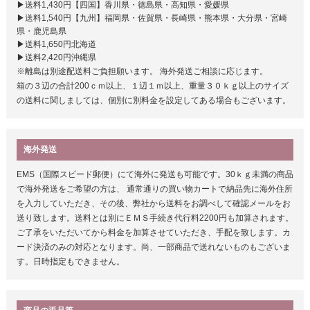
▶送料1,430円【四国】香川県・徳島県・高知県・愛媛県
▶送料1,540円【九州】福岡県・佐賀県・長崎県・熊本県・大分県・宮崎
県・鹿児島県
▶送料1,650円北海道
▶送料2,420円沖縄県
※離島は別途配送料ご負担願います。 海外発送ご相談に応じます。
箱の３辺の合計200ｃｍ以上、１辺１ｍ以上、重量３０ｋｇ以上のサイズ
の送料に関しましては、個別に別料金を設定してある場合もございます。
海外発送
EMS（国際スピード郵便）にて海外に発送も可能です。30ｋｇ未満の商品
で海外発送をご希望の方は、 通常通りの買い物カートで納品先に海外住所
を入力していただき、その後、弊社から送料をお調べして確認メールをお
送り致します。送料とは別にＥＭＳ手続き代行料2200円も加算されます。
ご了承をいただいてから料金を加算させていただき、手配を致します。カ
ード決済のみの対応となります。尚、一部商品で送れないものもございま
す。日時指定もできません。