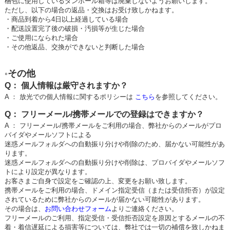
梱包に使用しているダンボール箱等は廃棄しないようお願いします。
ただし、以下の場合の返品・交換はお受け致しかねます。
・商品到着から4日以上経過している場合
・配送設置完了後の破損・汚損等が生じた場合
・ご使用になられた場合
・その他返品、交換ができないと判断した場合
その他
◦
Q： 個人情報は厳守されますか？
A ： 放光での個人情報に関するポリシーは
こちら
を参照してください。
Q： フリーメール/携帯メールでの登録はできますか？
A ： フリーメール/携帯メールをご利用の場合、弊社からのメールがプロ
バイダやメールソフトによる
迷惑メールフォルダへの自動振り分けや削除のため、届かない可能性があ
ります。
迷惑メールフォルダへの自動振り分けや削除は、プロバイダやメールソフ
トにより設定が異なります。
お客さまご自身で設定をご確認の上、変更をお願い致します。
携帯メールをご利用の場合、ドメイン指定受信（または受信拒否）が設定
されているために弊社からのメールが届かない可能性があります。
その場合は、
お問い合わせフォーム
よりご連絡ください。
フリーメールのご利用、指定受信・受信拒否設定を原因とするメールの不
着・着信遅延による損害等については、弊社では一切の補償を致しかねま