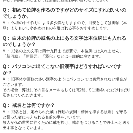
Q： 初めて位牌を作るのですがどのサイズにすればいいの
でしょうか。
A ： 仏壇の中の作りにより多少異なりますので、目安としては掛軸（本
尊）よりも少し小さめのものを選ばれる事をおすすめします。
Q： 白木の位牌の戒名の上にある文字は本位牌にも入れる
のでしょうか？
A ： 戒名の上の文字は四十九日まで必要で、本位牌には入れません。
「新円寂」「新帰元」「遷化」などは一般的に省きます。
Q： パソコンに出てこない旧漢字はどうすればいいです
か？
A ： 旧字体や画数の多い漢字のようにパソコンでは表示されない場合が
ございます。
その場合、弊社にその旨をメールもしくは電話にてご連絡いただければ対
応させていただきます。
Q： 戒名とは何ですか？
A ： 戒名とは、定められた戒（行動の規則・精神を律する規則）を守る
と誓った者に与えられる名前の事をいいます。
故人が仏の世界に往くために戒を授け、戒名をつけることで浄土へと送り
出す事となっています。