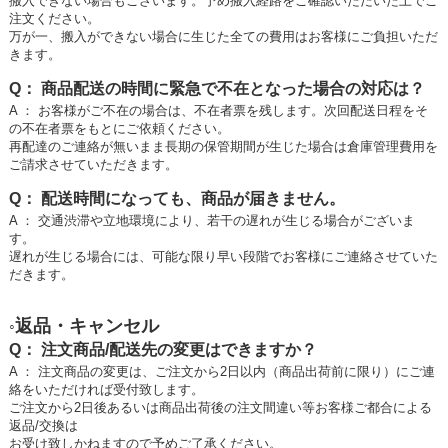
搬入できない場合もございます。予め搬入経路をご確認いただいた上でご
注文ください。
万が一、搬入ができない場合に生じた全ての費用はお客様にご負担いただ
きます。
Q： 商品配送の時間に緊急で不在となった場合の対応は？
A ： お客様がご不在の場合は、不在者票を残します。次回配送日程をそ
の不在者票をもとにご依頼ください。
再配達のご連絡が無いまま長期の保管期間が生じた場合は倉庫管理費用を
ご請求させていただきます。
Q： 配送時間になっても、商品が届きません。
A ： 交通渋滞や立地環境により、若干の遅れが生じる場合がございま
す。
遅れが生じる場合には、可能な限り早い段階でお客様にご連絡させていた
だきます。
返品・キャンセル
◦
Q： 注文商品/配送先の変更はできますか？
A ： 注文商品の変更は、ご注文から2日以内（商品出荷前に限り）にご連
絡をいただければ受付致します。
ご注文から2日後あるいは商品出荷後の注文間違い等お客様ご都合による
返品/交換は
お受け致しかねますので予めご了承ください。