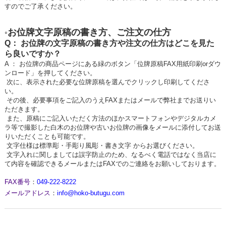
すのでご了承ください。
お位牌文字原稿の書き方、ご注文の仕方
◦
Q： お位牌の文字原稿の書き方や注文の仕方はどこを見た
ら良いですか？
A ： お位牌の商品ページにある緑のボタン「位牌原稿FAX用紙印刷orダウ
ンロード」を押してください。
次に、表示された必要な位牌原稿を選んでクリックし印刷してくださ
い。
その後、必要事項をご記入のうえFAXまたはメールで弊社までお送りい
ただきます。
また、原稿にご記入いただく方法のほかスマートフォンやデジタルカメ
ラ等で撮影した白木のお位牌や古いお位牌の画像をメールに添付してお送
りいただくことも可能です。
文字仕様は標準彫・手彫り風彫・書き文字 からお選びください。
文字入れに関しましては誤字防止のため、なるべく電話ではなく当店に
て内容を確認できるメールまたはFAXでのご連絡をお願いしております。
FAX番号
：
049-222-8222
メールアドレス
：
info@hoko-butugu.com