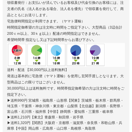
領収書発行：お支払いが済んでいるお客様及び代金引換のお客様には、注
文者の氏名（法人名がある場合、法人名を優先）で領収書を発行して、商
品とともにお送りします。
宅急便時間指定が利用できます。（ヤマト運輸）
時間指定御希望の方は注文時に時間をご指定下さい。大型商品（3辺合計
200ｃｍ以上、30ｋｇ以上）配達の時間指定はできません。
希望時間帯
指定なし又は下記時間帯からお選び下さい。
送料・配送
【30,000円以上送料無料】
発送は基本的に宅急便（ヤマト運輸）を使用し玄関手渡しとなります。大
型商品はこの限りではございません。
30,000円以上は送料無料です。時間帯指定御希望の方は注文時に時間をご
指定下さい。
▶送料990円 宮城県・福島県・山形県【関東】茨城県・栃木県・群馬県・
埼玉県・千葉県・神奈川県・東京都・山梨県【北信越】新潟県・長野県・
富山県・石川県・福井県【中部】静岡県・愛知県・三重県・岐阜県
▶送料1,210円【東北】青森県・秋田県・岩手県
▶送料1,320円【関西】大阪府・京都県・滋賀県・奈良県・和歌山県・兵
庫県【中国】岡山県・広島県・山口県・島根県・鳥取県