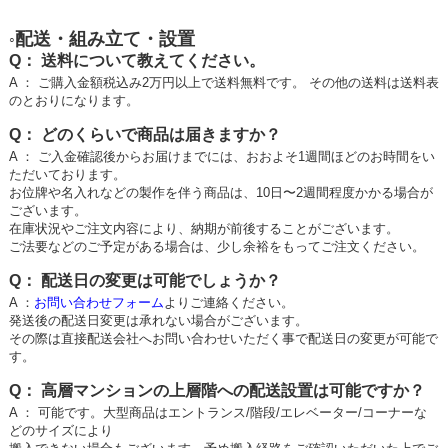
配送・組み立て・設置
◦
Q： 送料について教えてください。
A ： ご購入金額税込み2万円以上で送料無料です。 その他の送料は送料表
のとおりになります。
Q： どのくらいで商品は届きますか？
A ： ご入金確認後からお届けまでには、
おおよそ1週間ほど
のお時間をい
ただいております。
お位牌や名入れなどの
製作を伴う商品
は、
10日〜2週間程度
かかる場合が
ございます。
在庫状況やご注文内容により、納期が前後することがございます。
ご法要などのご予定がある場合は、少し余裕をもってご注文ください。
Q： 配送日の変更は可能でしょうか？
A ：
お問い合わせフォーム
よりご連絡ください。
発送後の配送日変更は承れない場合がございます。
その際は直接配送会社へお問い合わせいただく事で配送日の変更が可能で
す。
Q： 高層マンションの上層階への配送設置は可能ですか？
A ： 可能です。大型商品はエントランス/階段/エレベーター/コーナーな
どのサイズにより