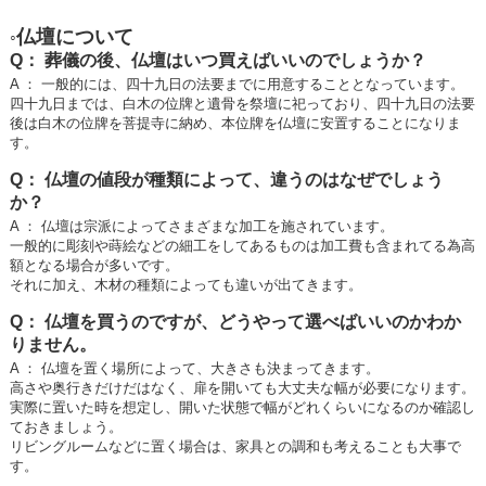
仏壇について
◦
Q： 葬儀の後、仏壇はいつ買えばいいのでしょうか？
A ： 一般的には、四十九日の法要までに用意することとなっています。
四十九日までは、白木の位牌と遺骨を祭壇に祀っており、四十九日の法要
後は白木の位牌を菩提寺に納め、本位牌を仏壇に安置することになりま
す。
Q： 仏壇の値段が種類によって、違うのはなぜでしょう
か？
A ： 仏壇は宗派によってさまざまな加工を施されています。
一般的に彫刻や蒔絵などの細工をしてあるものは加工費も含まれてる為高
額となる場合が多いです。
それに加え、木材の種類によっても違いが出てきます。
Q： 仏壇を買うのですが、どうやって選べばいいのかわか
りません。
A ： 仏壇を置く場所によって、大きさも決まってきます。
高さや奥行きだけだはなく、扉を開いても大丈夫な幅が必要になります。
実際に置いた時を想定し、開いた状態で幅がどれくらいになるのか確認し
ておきましょう。
リビングルームなどに置く場合は、家具との調和も考えることも大事で
す。