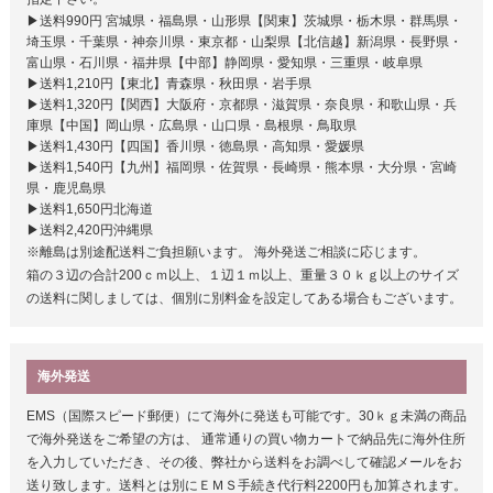
▶送料990円 宮城県・福島県・山形県【関東】茨城県・栃木県・群馬県・
埼玉県・千葉県・神奈川県・東京都・山梨県【北信越】新潟県・長野県・
富山県・石川県・福井県【中部】静岡県・愛知県・三重県・岐阜県
▶送料1,210円【東北】青森県・秋田県・岩手県
▶送料1,320円【関西】大阪府・京都県・滋賀県・奈良県・和歌山県・兵
庫県【中国】岡山県・広島県・山口県・島根県・鳥取県
▶送料1,430円【四国】香川県・徳島県・高知県・愛媛県
▶送料1,540円【九州】福岡県・佐賀県・長崎県・熊本県・大分県・宮崎
県・鹿児島県
▶送料1,650円北海道
▶送料2,420円沖縄県
※離島は別途配送料ご負担願います。 海外発送ご相談に応じます。
箱の３辺の合計200ｃｍ以上、１辺１ｍ以上、重量３０ｋｇ以上のサイズ
の送料に関しましては、個別に別料金を設定してある場合もございます。
海外発送
EMS（国際スピード郵便）にて海外に発送も可能です。30ｋｇ未満の商品
で海外発送をご希望の方は、 通常通りの買い物カートで納品先に海外住所
を入力していただき、その後、弊社から送料をお調べして確認メールをお
送り致します。送料とは別にＥＭＳ手続き代行料2200円も加算されます。