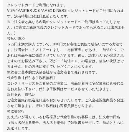
クレジットカードご利用になれます。
VISA / MASTER JCB / AMEX DINERS クレジットカードがご利用になれま
す。決済時期は発送日直前となります。
※ご注文者と異なる名義のクレジットカードのご利用は承っておりませ
ん。(ご家族ご親族名義のクレジットカードであっても承ることは出来ませ
ん。)
後払い決済
５万円未満の購入について、330円のお客様ご負担で後払いにする方法で
す。決済会社（Ｅストアー）より、「与信審査」があり、「与信ＯＫ」で
あれば商品を先に発送させていただきます。後日、請求ハガキが発送され
ますのでお振込み下さい。万が一「与信ＮＧ」の場合は、後払い決済はで
きません。他の方法に変えていただくことになります。
領収書は基本的に決済会社から注文者名で発行されます。
代金引換【代引き手数料無料】
コレクトサービスをご希望のご注文は、商品到着時に宅配業者に直接代金
をお支払い下さい。代引き手数料はサービスさせていただきます。
銀行振込 前払い
ご注文後銀行振込先口座をお知らせいたします。ご入金確認後商品を発送
させて頂きます。振込手数料はお客様負担となります。
領収書発行
お支払いが済んでいるお客様及び代金引換のお客様には、注文者の氏名
（法人名がある場合、法人名を優先）で領収書を発行して、商品とともに
お送りします。