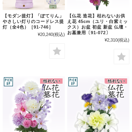
【モダン提灯】「ぽてりん」
【仏花 造花】枯れないお供
やさしい灯りのコードレス提
え花 45cm（ユリ・白紫ミッ
灯（全4色）［91-746］
クス）お盆 初盆 新盆 仏壇・
お墓兼用〔91-072〕
¥20,240
(税込)
¥2,310
(税込)