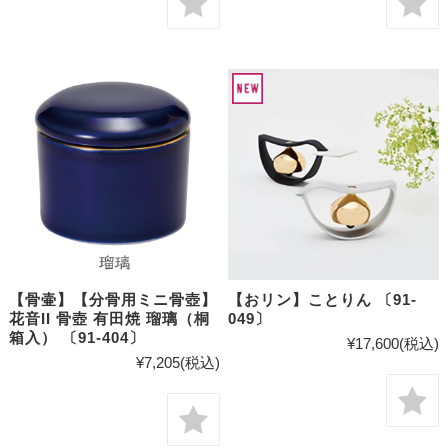
【骨壷】【分骨用ミニ骨壺】
【おリン】ことりん 〔91-
花音II 骨壺 有田焼 瑠璃（桐
049〕
箱入） 〔91-404〕
¥17,600
(税込)
¥7,205
(税込)