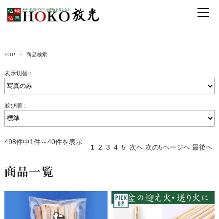
TOP
商品検索
表示切替：
並び順：
498件中1件～40件を表示
1
2
3
4
5
次へ
次の5ページへ
最後へ
商品一覧