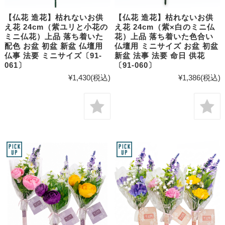
【仏花 造花】枯れないお供
【仏花 造花】枯れないお供
え花 24cm（紫ユリと小花の
え花 24cm（紫×白のミニ仏
ミニ仏花）上品 落ち着いた
花）上品 落ち着いた色合い
配色 お盆 初盆 新盆 仏壇用
仏壇用 ミニサイズ お盆 初盆
仏事 法要 ミニサイズ〔91-
新盆 法事 法要 命日 供花
061〕
〔91-060〕
¥1,430
(税込)
¥1,386
(税込)