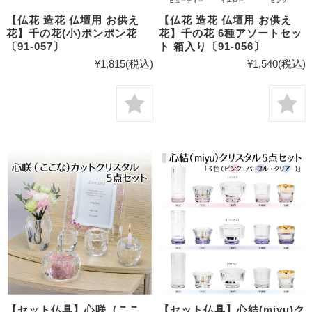
【仏花 造花 仏壇用 お供え
【仏花 造花 仏壇用 お供え
花】千の花(小)ポンポン花
花】千の花 6種アソートセッ
〔91-057〕
ト 箱入り〔91-056〕
¥1,815
(税込)
¥1,540
(税込)
【セット仏具】心咲（ここ
【セット仏具】心結(miyu)ク