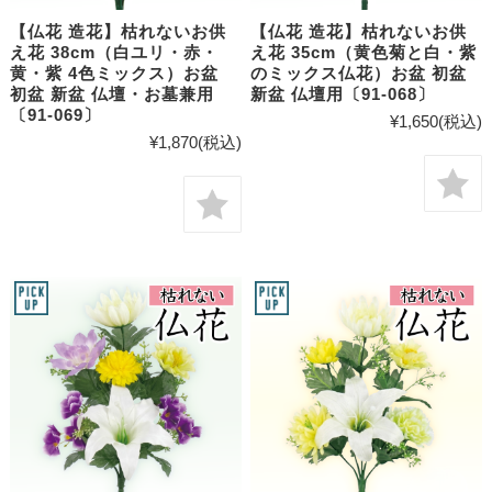
【仏花 造花】枯れないお供
【仏花 造花】枯れないお供
え花 38cm（白ユリ・赤・
え花 35cm（黄色菊と白・紫
黄・紫 4色ミックス）お盆
のミックス仏花）お盆 初盆
初盆 新盆 仏壇・お墓兼用
新盆 仏壇用〔91-068〕
〔91-069〕
¥1,650
(税込)
¥1,870
(税込)