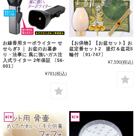
お線香用ターボライター せ
【お供物】【お盆セット】お
せらぎ3 ｜ お盆のお墓参
盆定番セット2 提灯＆盆花5
り・法事に 風に強いガス注
輪付 〔91-747〕
入式ライター 2年保証 〔56-
¥7,590
(税込)
001〕
¥781
(税込)