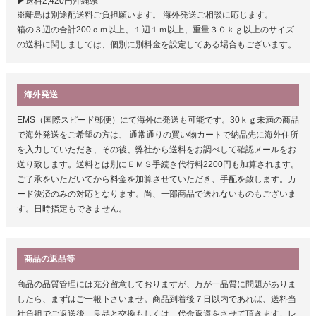
▶送料2,420円沖縄県
※離島は別途配送料ご負担願います。 海外発送ご相談に応じます。
箱の３辺の合計200ｃｍ以上、１辺１ｍ以上、重量３０ｋｇ以上のサイズ
の送料に関しましては、個別に別料金を設定してある場合もございます。
海外発送
EMS（国際スピード郵便）にて海外に発送も可能です。30ｋｇ未満の商品
で海外発送をご希望の方は、 通常通りの買い物カートで納品先に海外住所
を入力していただき、その後、弊社から送料をお調べして確認メールをお
送り致します。送料とは別にＥＭＳ手続き代行料2200円も加算されます。
ご了承をいただいてから料金を加算させていただき、手配を致します。カ
ード決済のみの対応となります。尚、一部商品で送れないものもございま
す。日時指定もできません。
商品の返品等
商品の品質管理には充分留意しておりますが、万が一品質に問題がありま
したら、まずはご一報下さいませ。商品到着後７日以内であれば、送料当
社負担でご返送後、良品と交換もしくは、代金返還をさせて頂きます。レ