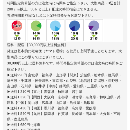
時間指定御希望の方は注文時に時間をご指定下さい。大型商品（3辺合計
200ｃｍ以上、30ｋｇ以上）配達の時間指定はできません。
希望時間帯
指定なし又は下記時間帯からお選び下さい。
送料・配送
【30,000円以上送料無料】
発送は基本的に宅急便（ヤマト運輸）を使用し玄関手渡しとなります。大
型商品はこの限りではございません。
30,000円以上は送料無料です。時間帯指定御希望の方は注文時に時間をご
指定下さい。
▶送料990円 宮城県・福島県・山形県【関東】茨城県・栃木県・群馬県・
埼玉県・千葉県・神奈川県・東京都・山梨県【北信越】新潟県・長野県・
富山県・石川県・福井県【中部】静岡県・愛知県・三重県・岐阜県
▶送料1,210円【東北】青森県・秋田県・岩手県
▶送料1,320円【関西】大阪府・京都県・滋賀県・奈良県・和歌山県・兵
庫県【中国】岡山県・広島県・山口県・島根県・鳥取県
▶送料1,430円【四国】香川県・徳島県・高知県・愛媛県
▶送料1,540円【九州】福岡県・佐賀県・長崎県・熊本県・大分県・宮崎
県・鹿児島県
▶送料1,650円北海道