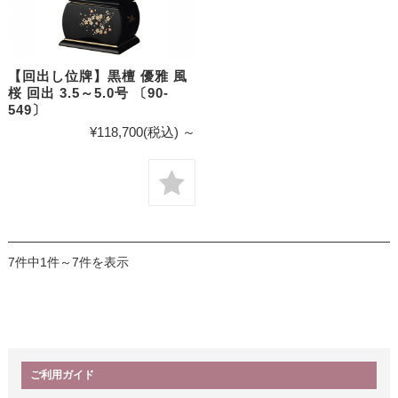
【回出し位牌】黒檀 優雅 風
桜 回出 3.5～5.0号 〔90-
549〕
¥118,700
(税込)
～
7件中1件～7件を表示
ご利用ガイド