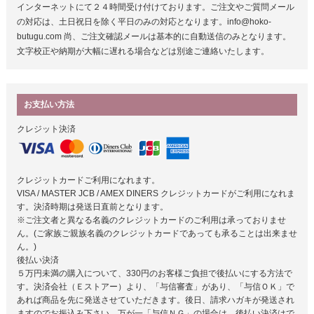
インターネットにて２４時間受け付けております。ご注文やご質問メール
の対応は、土日祝日を除く平日のみの対応となります。info@hoko-
butugu.com 尚、ご注文確認メールは基本的に自動送信のみとなります。
文字校正や納期が大幅に遅れる場合などは別途ご連絡いたします。
お支払い方法
クレジット決済
クレジットカードご利用になれます。
VISA / MASTER JCB / AMEX DINERS クレジットカードがご利用になれま
す。決済時期は発送日直前となります。
※ご注文者と異なる名義のクレジットカードのご利用は承っておりませ
ん。(ご家族ご親族名義のクレジットカードであっても承ることは出来ませ
ん。)
後払い決済
５万円未満の購入について、330円のお客様ご負担で後払いにする方法で
す。決済会社（Ｅストアー）より、「与信審査」があり、「与信ＯＫ」で
あれば商品を先に発送させていただきます。後日、請求ハガキが発送され
ますのでお振込み下さい。万が一「与信ＮＧ」の場合は、後払い決済はで