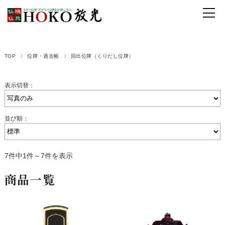
TOP
位牌・過去帳
回出位牌（くりだし位牌）
表示切替：
並び順：
7件中1件～7件を表示
商品一覧