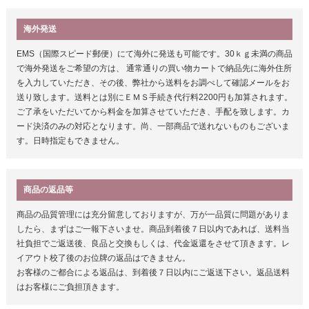
海外発送
EMS（国際スピード郵便）にて海外に発送も可能です。30ｋｇ未満の商品
で海外発送をご希望の方は、 通常通りの買い物カートで納品先に海外住所
を入力していただき、その後、弊社から送料をお調べして確認メールをお
送り致します。送料とは別にＥＭＳ手続き代行料2200円も加算されます。
ご了承をいただいてから料金を加算させていただき、手配を致します。カ
ード決済のみの対応となります。尚、一部商品で送れないものもございま
す。日時指定もできません。
商品の返品等
商品の品質管理には充分留意しておりますが、万が一品質に問題がありま
したら、まずはご一報下さいませ。商品到着後７日以内であれば、送料当
社負担でご返送後、良品と交換もしくは、代金返還をさせて頂きます。レ
イアウト校了後のお位牌の返品はできません。
お客様のご都合による返品は、到着後７日以内にご返送下さい。返品送料
はお客様にご負担頂きます。