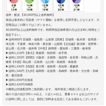
送料・配送
【30,000円以上送料無料】
発送は基本的に宅急便（ヤマト運輸）を使用し玄関手渡しとなります。大
型商品はこの限りではございません。
30,000円以上は送料無料です。時間帯指定御希望の方は注文時に時間をご
指定下さい。
▶送料990円 宮城県・福島県・山形県【関東】茨城県・栃木県・群馬県・
埼玉県・千葉県・神奈川県・東京都・山梨県【北信越】新潟県・長野県・
富山県・石川県・福井県【中部】静岡県・愛知県・三重県・岐阜県
▶送料1,210円【東北】青森県・秋田県・岩手県
▶送料1,320円【関西】大阪府・京都県・滋賀県・奈良県・和歌山県・兵
庫県【中国】岡山県・広島県・山口県・島根県・鳥取県
▶送料1,430円【四国】香川県・徳島県・高知県・愛媛県
▶送料1,540円【九州】福岡県・佐賀県・長崎県・熊本県・大分県・宮崎
県・鹿児島県
▶送料1,650円北海道
▶送料2,420円沖縄県
※離島は別途配送料ご負担願います。 海外発送ご相談に応じます。
箱の３辺の合計200ｃｍ以上、１辺１ｍ以上、重量３０ｋｇ以上のサイズ
の送料に関しましては、個別に別料金を設定してある場合もございます。