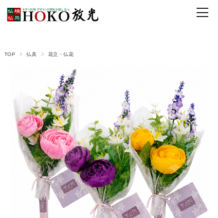
TOP
仏具
花立・仏花