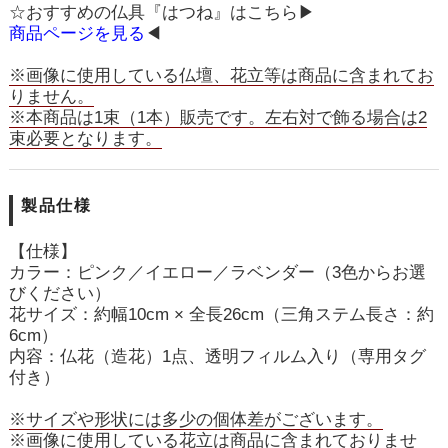
☆おすすめの仏具『はつね』はこちら▶
商品ページを見る
◀
※画像に使用している仏壇、花立等は商品に含まれてお
りません。
※本商品は1束（1本）販売です。左右対で飾る場合は2
束必要となります。
製品仕様
【仕様】
カラー：ピンク／イエロー／ラベンダー（3色からお選
びください）
花サイズ：約幅10cm × 全長26cm（三角ステム長さ：約
6cm）
内容：仏花（造花）1点、透明フィルム入り（専用タグ
付き）
※サイズや形状には多少の個体差がございます。
※画像に使用している花立は商品に含まれておりませ