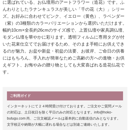
に選ばれている、お仏壇用のアートフラワー（造花）です。ふ
んわりとしたラナンキュラスが美しい「千の花（大）」シリー
ズ。お好みに合わせてピンク、イエロー（黄色）、ラベンダー
（紫）の3種類のカラーバリエーションから選択いただけます。
幅約10cm×全長約26cmのサイズ感で、上置仏壇や家具調仏壇、
モダン仏壇を華やかに彩ります。透明フィルムに専用タグが付
いた花束仕立てでお届けするため、そのまま手軽にお供えでき
るのが魅力。お盆や新盆・初盆の法要、お彼岸、ご命日の供養
にはもちろん、手入れが簡単なためご高齢の方への進物・お供
えギフト、お悔やみの贈り物としても大変喜ばれる造花仏花で
す。
ご利用ガイド
インターネットにて２４時間受け付けております。ご注文やご質問メール
の対応は、土日祝日を除く平日のみの対応となります。info@hoko-
butugu.com 尚、ご注文確認メールは基本的に自動送信のみとなります。
文字校正や納期が大幅に遅れる場合などは別途ご連絡いたします。