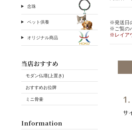
念珠
ペット供養
※発送日
※ご覧の
※レイア
オリジナル商品
当店おすすめ
モダン仏壇(上置き)
おすすめお位牌
ミニ骨壷
Information