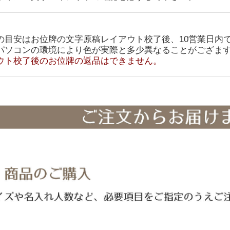
の目安はお位牌の文字原稿レイアウト校了後、10営業日内
パソコンの環境により色が実際と多少異なることがござま
ウト校了後のお位牌の返品はできません。