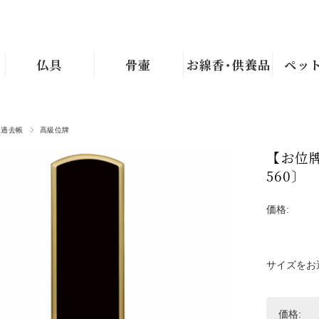
仏具
骨壷
お線香･供養品
ペッ
・過去帳
高級位牌
【お位牌
560〕
価格:
サイズをお
価格: