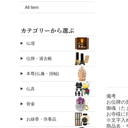
All Item
カテゴリーから選ぶ
仏壇
位牌・過去帳
本尊(仏像・掛軸)
仏具
備考
お位牌の
骨壷
御魂（た
お寺様に
お線香・供養品
※文字入
商品名・