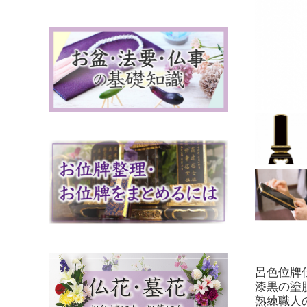
呂色位牌
漆黒の塗
熟練職人