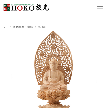
TOP
本尊(仏像・掛軸)
臨済宗