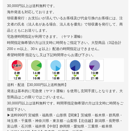
30,000円以上は送料無料です。
海外発送も対応しております。
領収書発行：お支払いが済んでいるお客様及び代金引換のお客様には、注
文者の氏名（法人名がある場合、法人名を優先）で領収書を発行して、商
品とともにお送りします。
宅急便時間指定が利用できます。（ヤマト運輸）
時間指定御希望の方は注文時に時間をご指定下さい。大型商品（3辺合計
200ｃｍ以上、30ｋｇ以上）配達の時間指定はできません。
希望時間帯
指定なし又は下記時間帯からお選び下さい。
送料・配送
【30,000円以上送料無料】
発送は基本的に宅急便（ヤマト運輸）を使用し玄関手渡しとなります。大
型商品はこの限りではございません。
30,000円以上は送料無料です。時間帯指定御希望の方は注文時に時間をご
指定下さい。
▶送料990円 宮城県・福島県・山形県【関東】茨城県・栃木県・群馬県・
埼玉県・千葉県・神奈川県・東京都・山梨県【北信越】新潟県・長野県・
富山県・石川県・福井県【中部】静岡県・愛知県・三重県・岐阜県