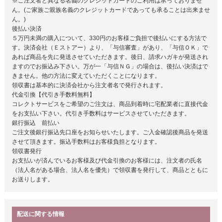
※ご注文者と異なる名義のクレジットカードのご利用は承っておりませ
ん。(ご家族ご親族名義のクレジットカードであっても承ることは出来ませ
ん。)
後払い決済
５万円未満の購入について、330円のお客様ご負担で後払いにする方法で
す。決済会社（Ｅストアー）より、「与信審査」があり、「与信ＯＫ」で
あれば商品を先に発送させていただきます。後日、請求ハガキが発送され
ますのでお振込み下さい。万が一「与信ＮＧ」の場合は、後払い決済はで
きません。他の方法に変えていただくことになります。
領収書は基本的に決済会社から注文者名で発行されます。
代金引換【代引き手数料無料】
コレクトサービスをご希望のご注文は、商品到着時に宅配業者に直接代金
をお支払い下さい。代引き手数料はサービスさせていただきます。
銀行振込 前払い
ご注文後銀行振込先口座をお知らせいたします。ご入金確認後商品を発送
させて頂きます。振込手数料はお客様負担となります。
領収書発行
お支払いが済んでいるお客様及び代金引換のお客様には、注文者の氏名
（法人名がある場合、法人名を優先）で領収書を発行して、商品とともに
お送りします。
配送に関する情報