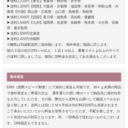
▶送料1,210円【東北】青森県・秋田県・岩手県
▶送料1,320円【関西】大阪府・京都県・滋賀県・奈良県・和歌山県・兵
庫県【中国】岡山県・広島県・山口県・島根県・鳥取県
▶送料1,430円【四国】香川県・徳島県・高知県・愛媛県
▶送料1,540円【九州】福岡県・佐賀県・長崎県・熊本県・大分県・宮崎
県・鹿児島県
▶送料1,650円北海道
▶送料2,420円沖縄県
※離島は別途配送料ご負担願います。 海外発送ご相談に応じます。
箱の３辺の合計200ｃｍ以上、１辺１ｍ以上、重量３０ｋｇ以上のサイズ
の送料に関しましては、個別に別料金を設定してある場合もございます。
海外発送
EMS（国際スピード郵便）にて海外に発送も可能です。30ｋｇ未満の商品
で海外発送をご希望の方は、 通常通りの買い物カートで納品先に海外住所
を入力していただき、その後、弊社から送料をお調べして確認メールをお
送り致します。送料とは別にＥＭＳ手続き代行料2200円も加算されます。
ご了承をいただいてから料金を加算させていただき、手配を致します。カ
ード決済のみの対応となります。尚、一部商品で送れないものもございま
す。日時指定もできません。