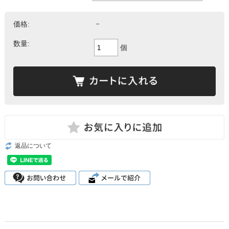
価格:
－
数量:
個
返品について