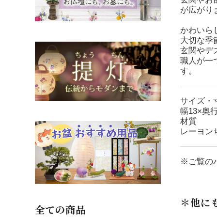
が広がり
かわいら
大切な季
玄関やデ
職人が一
す。
サイズ・
幅13×奥行
材質
レーヨン
※ご覧の
＊他に
全ての商品