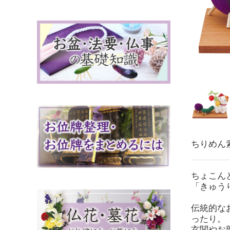
ちりめん
ちょこん
「きゅう
伝統的な
ったり。
玄関やお