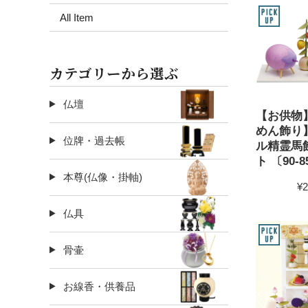
All Item
カテゴリーから選ぶ
仏壇
【お供物
めん飾り
位牌・過去帳
ル精霊馬
ト 〔90-8
本尊(仏像・掛軸)
¥2
仏具
骨壷
お線香・供養品