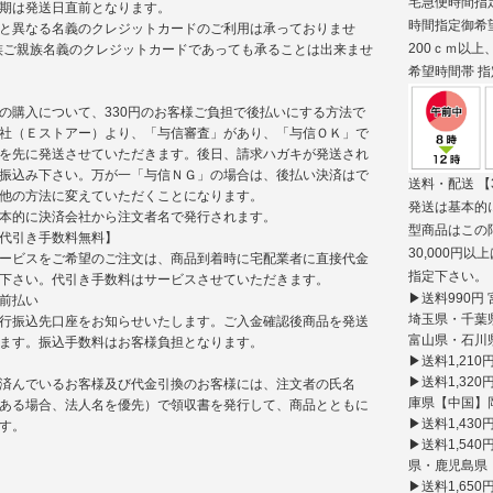
宅急便時間指
期は発送日直前となります。
時間指定御希
と異なる名義のクレジットカードのご利用は承っておりませ
200ｃｍ以
族ご親族名義のクレジットカードであっても承ることは出来ませ
希望時間帯
指
の購入について、330円のお客様ご負担で後払いにする方法で
社（Ｅストアー）より、「与信審査」があり、「与信ＯＫ」で
を先に発送させていただきます。後日、請求ハガキが発送され
振込み下さい。万が一「与信ＮＧ」の場合は、後払い決済はで
送料・配送
【
他の方法に変えていただくことになります。
発送は基本的
本的に決済会社から注文者名で発行されます。
型商品はこの
代引き手数料無料】
30,000
ービスをご希望のご注文は、商品到着時に宅配業者に直接代金
指定下さい。
下さい。代引き手数料はサービスさせていただきます。
▶送料990
前払い
埼玉県・千葉
行振込先口座をお知らせいたします。ご入金確認後商品を発送
富山県・石川
ます。振込手数料はお客様負担となります。
▶送料1,21
▶送料1,3
済んでいるお客様及び代金引換のお客様には、注文者の氏名
庫県【中国】
ある場合、法人名を優先）で領収書を発行して、商品とともに
▶送料1,43
す。
▶送料1,5
県・鹿児島県
▶送料1,650