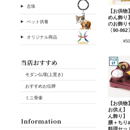
念珠
【お供物
めん飾り
ペット供養
のお飾り
〔90-862
オリジナル商品
¥50
当店おすすめ
モダン仏壇(上置き)
おすすめお位牌
ミニ骨壷
【お供物
お供え】
ん飾り】
Information
膳＋ちり
料理セット