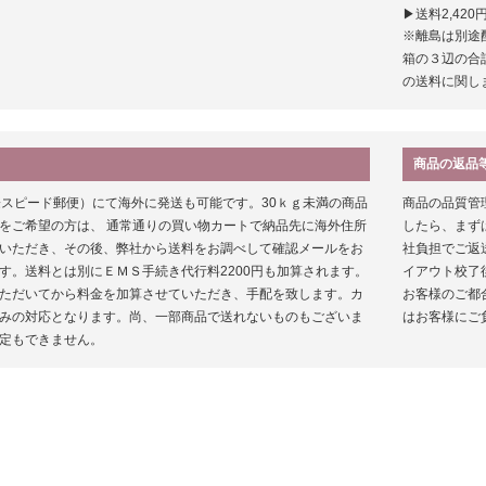
▶送料2,420
※離島は別途
箱の３辺の合
の送料に関し
商品の返品
際スピード郵便）にて海外に発送も可能です。30ｋｇ未満の商品
商品の品質管
をご希望の方は、 通常通りの買い物カートで納品先に海外住所
したら、まず
いただき、その後、弊社から送料をお調べして確認メールをお
社負担でご返
す。送料とは別にＥＭＳ手続き代行料2200円も加算されます。
イアウト校了
ただいてから料金を加算させていただき、手配を致します。カ
お客様のご都
みの対応となります。尚、一部商品で送れないものもございま
はお客様にご
定もできません。