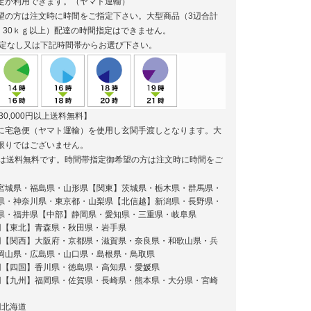
定が利用できます。（ヤマト運輸）
望の方は注文時に時間をご指定下さい。大型商品（3辺合計
上、30ｋｇ以上）配達の時間指定はできません。
定なし又は下記時間帯からお選び下さい。
30,000円以上送料無料】
に宅急便（ヤマト運輸）を使用し玄関手渡しとなります。大
限りではございません。
円以上は送料無料です。時間帯指定御希望の方は注文時に時間をご
円 宮城県・福島県・山形県【関東】茨城県・栃木県・群馬県・
県・神奈川県・東京都・山梨県【北信越】新潟県・長野県・
県・福井県【中部】静岡県・愛知県・三重県・岐阜県
0円【東北】青森県・秋田県・岩手県
20円【関西】大阪府・京都県・滋賀県・奈良県・和歌山県・兵
岡山県・広島県・山口県・島根県・鳥取県
0円【四国】香川県・徳島県・高知県・愛媛県
40円【九州】福岡県・佐賀県・長崎県・熊本県・大分県・宮崎
円北海道