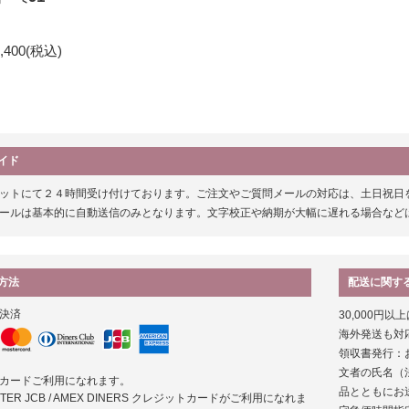
,400
(税込)
イド
ットにて２４時間受け付けております。ご注文やご質問メールの対応は、土日祝日を除く平日の
ールは基本的に自動送信のみとなります。文字校正や納期が大幅に遅れる場合など
方法
配送に関す
決済
30,000円
海外発送も対
領収書発行：
文者の氏名（
カードご利用になれます。
品とともにお
MASTER JCB / AMEX DINERS クレジットカードがご利用になれま