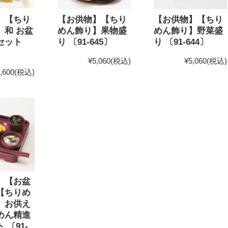
】【ちり
【お供物】【ちり
【お供物】【ちり
】和 お盆
めん飾り】果物盛
めん飾り】野菜盛
セット
り 〔91-645〕
り 〔91-644〕
〕
¥5,060
(税込)
¥5,060
(税込)
,600
(税込)
】【お盆
【ちりめ
 お供え
めん精進
 〔91-