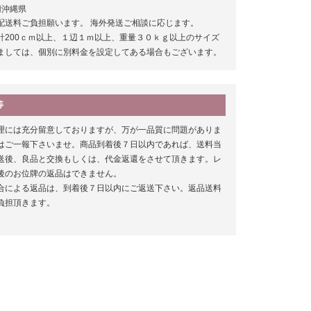
円沖縄県
配送料ご負担願います。 海外発送ご相談に応じます。
計200ｃｍ以上、１辺１ｍ以上、重量３０ｋｇ以上のサイズ
ましては、個別に別料金を設定してある場合もございます。
等
理には充分留意しておりますが、万が一品質に問題がありま
はご一報下さいませ。商品到着後７日以内であれば、送料当
送後、良品と交換もしくは、代金返還をさせて頂きます。レ
後のお位牌の返品はできません。
合による返品は、到着後７日以内にご返送下さい。返品送料
負担頂きます。