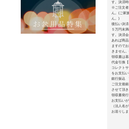
す。決済時
※ご注文者
ん。(ご家
ん。)
後払い決済
５万円未満
す。決済会
あれば商品
ますのでお
きません。
領収書は基
代金引換【
コレクトサ
をお支払い
銀行振込 
ご注文後銀
させて頂き
領収書発行
お支払いが
（法人名が
お送りしま