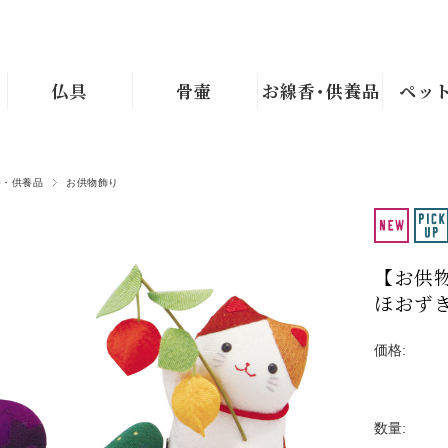
仏具
骨壷
お線香･供養品
ペッ
香・供養品
お供物飾り
【お供
ほおずき 
価格:
数量: