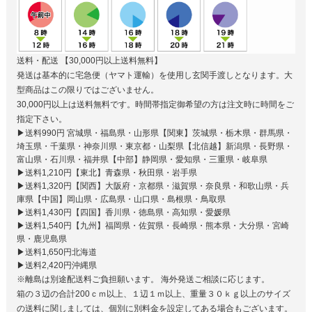
送料・配送
【30,000円以上送料無料】
発送は基本的に宅急便（ヤマト運輸）を使用し玄関手渡しとなります。大
型商品はこの限りではございません。
30,000円以上は送料無料です。時間帯指定御希望の方は注文時に時間をご
指定下さい。
▶送料990円 宮城県・福島県・山形県【関東】茨城県・栃木県・群馬県・
埼玉県・千葉県・神奈川県・東京都・山梨県【北信越】新潟県・長野県・
富山県・石川県・福井県【中部】静岡県・愛知県・三重県・岐阜県
▶送料1,210円【東北】青森県・秋田県・岩手県
▶送料1,320円【関西】大阪府・京都県・滋賀県・奈良県・和歌山県・兵
庫県【中国】岡山県・広島県・山口県・島根県・鳥取県
▶送料1,430円【四国】香川県・徳島県・高知県・愛媛県
▶送料1,540円【九州】福岡県・佐賀県・長崎県・熊本県・大分県・宮崎
県・鹿児島県
▶送料1,650円北海道
▶送料2,420円沖縄県
※離島は別途配送料ご負担願います。 海外発送ご相談に応じます。
箱の３辺の合計200ｃｍ以上、１辺１ｍ以上、重量３０ｋｇ以上のサイズ
の送料に関しましては、個別に別料金を設定してある場合もございます。