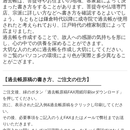
過去帳は、菩提寺やお住まいの地域、各家庭によって決
まった書き方をすることがあります。菩提寺や仏壇専門
店、宗派に詳しい方などへ書き方を確認するとよいでし
ょう。 もともとは鎌倉時代以降に成寺院で過去帳が使用
されたと考えられており、江戸時代の檀家制度によって
広まりました。
過去帳を作成することで、故人への感謝の気持ちを形に
し、心の中での供養を深めることができます。
大切な人のために過去帳を作成し大切にしてください。
※ご覧のパソコンの環境により色が実際と多少異なるこ
とがござます。
【過去帳原稿の書き方、ご注文の仕方】
━━━━━━━━━━━━━━━━━━━━
ご注文後、緑のボタン「過去帳原稿FAX用紙印刷orダウンロード」
を押してください。
次に、表示された記入例&過去帳原稿をクリックし印刷してくださ
い。
その後、必要事項をご記入のうえFAXまたはメールで弊社までお送
りいただきます。