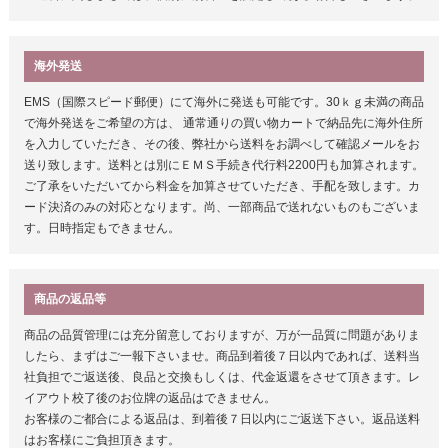
海外発送
EMS（国際スピード郵便）にて海外に発送も可能です。30ｋｇ未満の商品
で海外発送をご希望の方は、 通常通りの買い物カートで納品先に海外住所
を入力していただき、その後、弊社から送料をお調べして確認メールをお
送り致します。送料とは別にＥＭＳ手続き代行料2200円も加算されます。
ご了承をいただいてから料金を加算させていただき、手配を致します。カ
ード決済のみの対応となります。尚、一部商品で送れないものもございま
す。日時指定もできません。
商品の返品等
商品の品質管理には充分留意しておりますが、万が一品質に問題がありま
したら、まずはご一報下さいませ。商品到着後７日以内であれば、送料当
社負担でご返送後、良品と交換もしくは、代金返還をさせて頂きます。レ
イアウト校了後のお位牌の返品はできません。
お客様のご都合による返品は、到着後７日以内にご返送下さい。返品送料
はお客様にご負担頂きます。