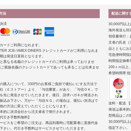
方法
配送に関す
決済
30,000円
海外発送も対
領収書発行：
文者の氏名（
カードご利用になれます。
品とともにお
MASTER JCB / AMEX DINERS クレジットカードがご利用になれま
宅急便時間指
期は発送日直前となります。
時間指定御希
と異なる名義のクレジットカードのご利用は承っておりませ
200ｃｍ以
族ご親族名義のクレジットカードであっても承ることは出来ませ
希望時間帯
指
の購入について、330円のお客様ご負担で後払いにする方法で
社（Ｅストアー）より、「与信審査」があり、「与信ＯＫ」で
を先に発送させていただきます。後日、請求ハガキが発送され
振込み下さい。万が一「与信ＮＧ」の場合は、後払い決済はで
送料・配送
【
他の方法に変えていただくことになります。
発送は基本的
本的に決済会社から注文者名で発行されます。
型商品はこの
代引き手数料無料】
30,000
ービスをご希望のご注文は、商品到着時に宅配業者に直接代金
指定下さい。
下さい。代引き手数料はサービスさせていただきます。