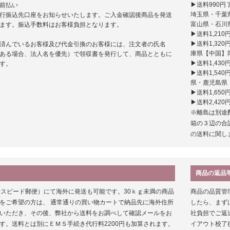
▶送料990
前払い
埼玉県・千葉
行振込先口座をお知らせいたします。ご入金確認後商品を発送
富山県・石川
ます。振込手数料はお客様負担となります。
▶送料1,21
▶送料1,3
済んでいるお客様及び代金引換のお客様には、注文者の氏名
庫県【中国】
ある場合、法人名を優先）で領収書を発行して、商品とともに
▶送料1,43
す。
▶送料1,5
県・鹿児島県
▶送料1,650
▶送料2,420
※離島は別途
箱の３辺の合
の送料に関し
商品の返品
際スピード郵便）にて海外に発送も可能です。30ｋｇ未満の商品
商品の品質管
をご希望の方は、 通常通りの買い物カートで納品先に海外住所
したら、まず
いただき、その後、弊社から送料をお調べして確認メールをお
社負担でご返
す。送料とは別にＥＭＳ手続き代行料2200円も加算されます。
イアウト校了