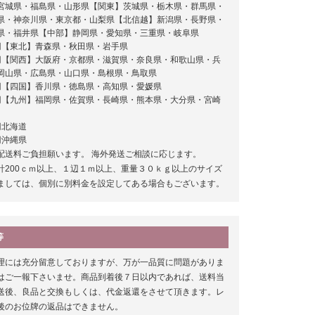
円 宮城県・福島県・山形県【関東】茨城県・栃木県・群馬県・
県・神奈川県・東京都・山梨県【北信越】新潟県・長野県・
県・福井県【中部】静岡県・愛知県・三重県・岐阜県
0円【東北】青森県・秋田県・岩手県
20円【関西】大阪府・京都県・滋賀県・奈良県・和歌山県・兵
岡山県・広島県・山口県・島根県・鳥取県
0円【四国】香川県・徳島県・高知県・愛媛県
40円【九州】福岡県・佐賀県・長崎県・熊本県・大分県・宮崎
円北海道
円沖縄県
配送料ご負担願います。 海外発送ご相談に応じます。
計200ｃｍ以上、１辺１ｍ以上、重量３０ｋｇ以上のサイズ
ましては、個別に別料金を設定してある場合もございます。
等
理には充分留意しておりますが、万が一品質に問題がありま
はご一報下さいませ。商品到着後７日以内であれば、送料当
送後、良品と交換もしくは、代金返還をさせて頂きます。レ
後のお位牌の返品はできません。