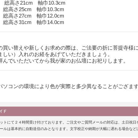
総高さ21cm 軸巾10.3cm
 総高さ25cm 軸巾10.3cm
 総高さ27cm 軸巾12.0cm
 総高さ31cm 軸巾14.0cm
の買い替えや新しくお求めの際は、ご法要の折に菩提寺様
ましい）入れのお経をあげていただきましょう。
拝んでいただいてから我が家のお仏壇にお祀りします。
パソコンの環境により色が実際と多少異なることがござま
イド
ットにて２４時間受け付けております。ご注文やご質問メールの対応は、土日祝日を除く平日の
ールは基本的に自動送信のみとなります。文字校正や納期が大幅に遅れる場合など