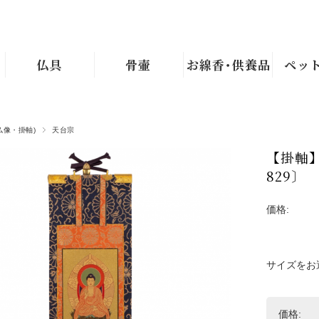
仏具
骨壷
お線香･供養品
ペッ
仏像・掛軸)
天台宗
【掛軸】
829〕
価格:
サイズをお
価格: