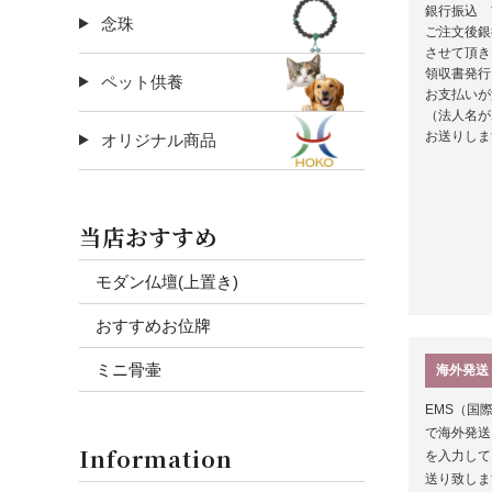
銀行振込 
念珠
ご注文後銀
させて頂き
領収書発行
ペット供養
お支払いが
（法人名が
お送りしま
オリジナル商品
当店おすすめ
モダン仏壇(上置き)
おすすめお位牌
ミニ骨壷
海外発送
EMS（国
で海外発送
Information
を入力して
送り致しま