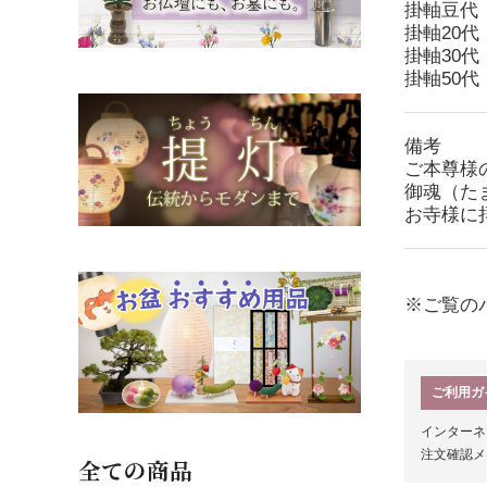
掛軸豆代 
掛軸20代
掛軸30代
掛軸50代
備考
ご本尊様
御魂（た
お寺様に
※ご覧の
ご利用ガ
インターネ
注文確認メ
全ての商品