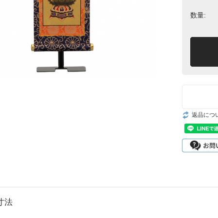
数量:
返品につ
寸法