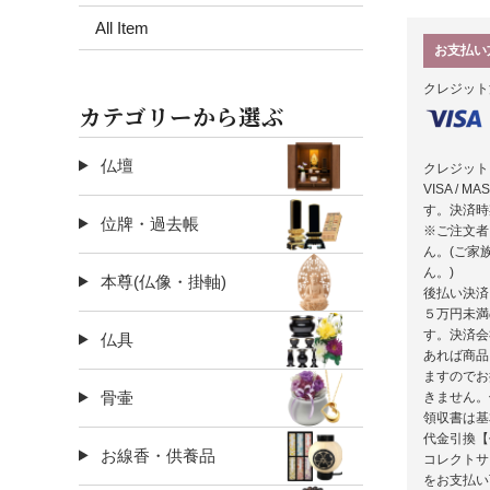
All Item
お支払い
クレジット
カテゴリーから選ぶ
仏壇
クレジット
VISA / 
す。決済時
位牌・過去帳
※ご注文者
ん。(ご家
ん。)
本尊(仏像・掛軸)
後払い決済
５万円未満
す。決済会
仏具
あれば商品
ますのでお
骨壷
きません。
領収書は基
代金引換【
お線香・供養品
コレクトサ
をお支払い