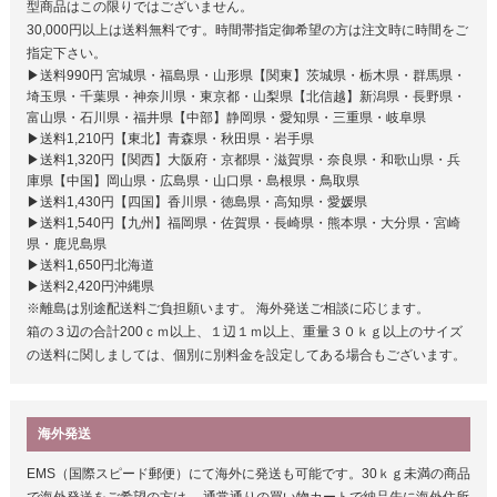
型商品はこの限りではございません。
30,000円以上は送料無料です。時間帯指定御希望の方は注文時に時間をご
指定下さい。
▶送料990円 宮城県・福島県・山形県【関東】茨城県・栃木県・群馬県・
埼玉県・千葉県・神奈川県・東京都・山梨県【北信越】新潟県・長野県・
富山県・石川県・福井県【中部】静岡県・愛知県・三重県・岐阜県
▶送料1,210円【東北】青森県・秋田県・岩手県
▶送料1,320円【関西】大阪府・京都県・滋賀県・奈良県・和歌山県・兵
庫県【中国】岡山県・広島県・山口県・島根県・鳥取県
▶送料1,430円【四国】香川県・徳島県・高知県・愛媛県
▶送料1,540円【九州】福岡県・佐賀県・長崎県・熊本県・大分県・宮崎
県・鹿児島県
▶送料1,650円北海道
▶送料2,420円沖縄県
※離島は別途配送料ご負担願います。 海外発送ご相談に応じます。
箱の３辺の合計200ｃｍ以上、１辺１ｍ以上、重量３０ｋｇ以上のサイズ
の送料に関しましては、個別に別料金を設定してある場合もございます。
海外発送
EMS（国際スピード郵便）にて海外に発送も可能です。30ｋｇ未満の商品