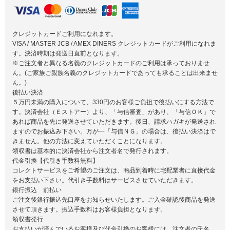
クレジットカードご利用になれます。
VISA / MASTER JCB / AMEX DINERS クレジットカードがご利用になれま
す。決済時期は発送日直前となります。
※ご注文者と異なる名義のクレジットカードのご利用は承っておりませ
ん。(ご家族ご親族名義のクレジットカードであっても承ることは出来ませ
ん。)
後払い決済
５万円未満の購入について、330円のお客様ご負担で後払いにする方法で
す。決済会社（Ｅストアー）より、「与信審査」があり、「与信ＯＫ」で
あれば商品を先に発送させていただきます。後日、請求ハガキが発送され
ますのでお振込み下さい。万が一「与信ＮＧ」の場合は、後払い決済はで
きません。他の方法に変えていただくことになります。
領収書は基本的に決済会社から注文者名で発行されます。
代金引換【代引き手数料無料】
コレクトサービスをご希望のご注文は、商品到着時に宅配業者に直接代金
をお支払い下さい。代引き手数料はサービスさせていただきます。
銀行振込 前払い
ご注文後銀行振込先口座をお知らせいたします。ご入金確認後商品を発送
させて頂きます。振込手数料はお客様負担となります。
領収書発行
お支払いが済んでいるお客様及び代金引換のお客様には、注文者の氏名