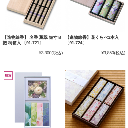
【進物線香】 名香 薫翠 短寸８
【進物線香】花くらべ3本入
把 桐箱入 〔91-721〕
〔91-724〕
¥3,300
(税込)
¥3,850
(税込)