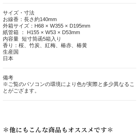
サイズ・寸法
お線香：長さ約140mm
外箱サイズ：H68 × W355 × D195mm
紙管箱 ： H155 × W53 × D53mm
内容量 短寸筒函5箱入り
香り：桜、竹炭、紅梅、椿赤、椿黄
生産国
日本
備考
※ご覧のパソコンの環境により色が実際と多少異なるこ
とがござます。
＊他にもこんな商品もオススメです＊