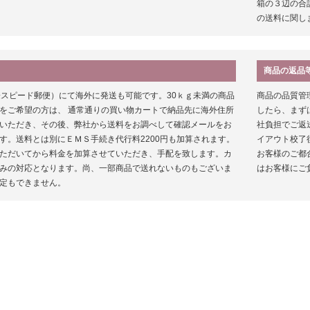
箱の３辺の合
の送料に関し
商品の返品
際スピード郵便）にて海外に発送も可能です。30ｋｇ未満の商品
商品の品質管
をご希望の方は、 通常通りの買い物カートで納品先に海外住所
したら、まず
いただき、その後、弊社から送料をお調べして確認メールをお
社負担でご返
す。送料とは別にＥＭＳ手続き代行料2200円も加算されます。
イアウト校了
ただいてから料金を加算させていただき、手配を致します。カ
お客様のご都
みの対応となります。尚、一部商品で送れないものもございま
はお客様にご
定もできません。