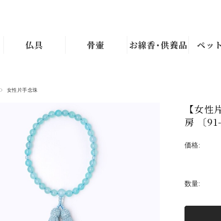
仏具
骨壷
お線香･供養品
ペッ
女性片手念珠
【女性
房 〔91
価格:
数量: