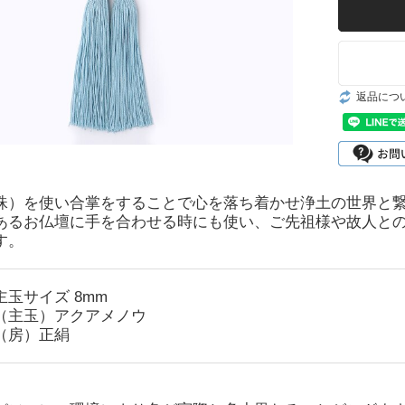
返品につ
珠）を使い合掌をすることで心を落ち着かせ浄土の世界と
あるお仏壇に手を合わせる時にも使い、ご先祖様や故人と
す。
玉サイズ 8mm
（主玉）アクアメノウ
）正絹