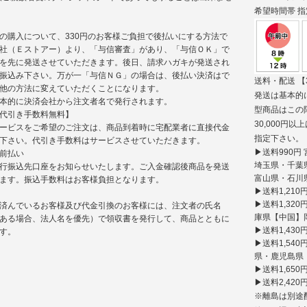
希望時間帯
指
の購入について、330円のお客様ご負担で後払いにする方法で
社（Ｅストアー）より、「与信審査」があり、「与信ＯＫ」で
を先に発送させていただきます。後日、請求ハガキが発送され
振込み下さい。万が一「与信ＮＧ」の場合は、後払い決済はで
送料・配送
【
他の方法に変えていただくことになります。
発送は基本的
本的に決済会社から注文者名で発行されます。
型商品はこの
代引き手数料無料】
30,000
ービスをご希望のご注文は、商品到着時に宅配業者に直接代金
指定下さい。
下さい。代引き手数料はサービスさせていただきます。
▶送料990
前払い
埼玉県・千葉
行振込先口座をお知らせいたします。ご入金確認後商品を発送
富山県・石川
ます。振込手数料はお客様負担となります。
▶送料1,21
▶送料1,3
済んでいるお客様及び代金引換のお客様には、注文者の氏名
庫県【中国】
ある場合、法人名を優先）で領収書を発行して、商品とともに
▶送料1,43
す。
▶送料1,5
県・鹿児島県
▶送料1,650
▶送料2,420
※離島は別途