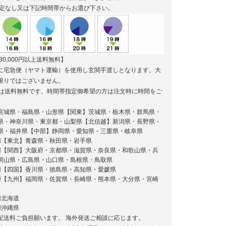
定なし又は下記時間帯からお選び下さい。
30,000円以上送料無料】
に宅急便（ヤマト運輸）を使用し玄関手渡しとなります。大
限りではございません。
円以上は送料無料です。時間帯指定御希望の方は注文時に時間をご
円 宮城県・福島県・山形県【関東】茨城県・栃木県・群馬県・
県・神奈川県・東京都・山梨県【北信越】新潟県・長野県・
県・福井県【中部】静岡県・愛知県・三重県・岐阜県
0円【東北】青森県・秋田県・岩手県
20円【関西】大阪府・京都県・滋賀県・奈良県・和歌山県・兵
岡山県・広島県・山口県・島根県・鳥取県
0円【四国】香川県・徳島県・高知県・愛媛県
40円【九州】福岡県・佐賀県・長崎県・熊本県・大分県・宮崎
円北海道
円沖縄県
配送料ご負担願います。 海外発送ご相談に応じます。