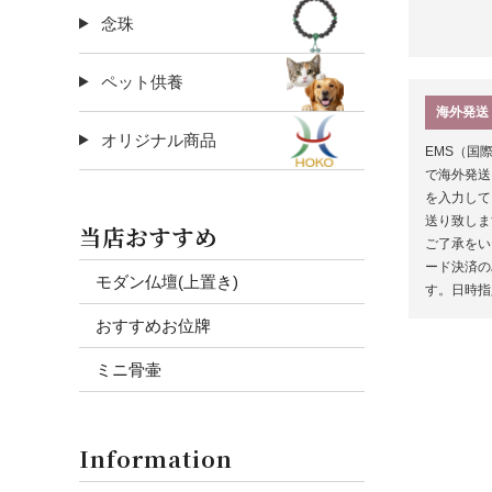
念珠
ペット供養
海外発送
オリジナル商品
EMS（国
で海外発送
を入力して
送り致しま
当店おすすめ
ご了承をい
ード決済の
モダン仏壇(上置き)
す。日時指
おすすめお位牌
ミニ骨壷
Information