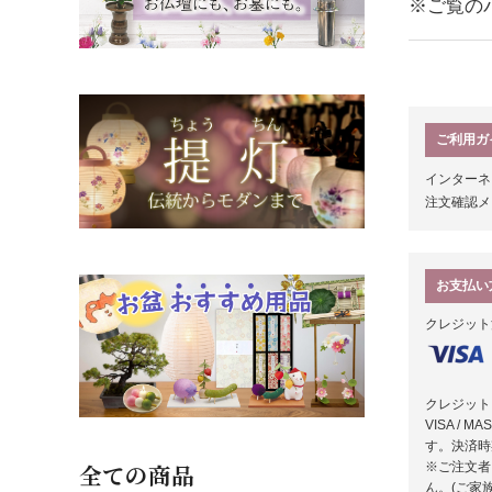
※ご覧の
ご利用ガ
インターネ
注文確認メ
お支払い
クレジット
クレジット
VISA / 
す。決済時
※ご注文者
全ての商品
ん。(ご家