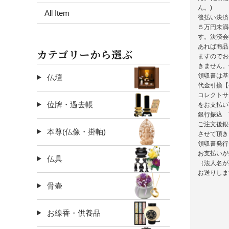
ん。)
All Item
後払い決済
５万円未満
す。決済会
あれば商品
カテゴリーから選ぶ
ますのでお
きません。
領収書は基
仏壇
代金引換【
コレクトサ
位牌・過去帳
をお支払い
銀行振込 
ご注文後銀
本尊(仏像・掛軸)
させて頂き
領収書発行
お支払いが
仏具
（法人名が
お送りしま
骨壷
お線香・供養品