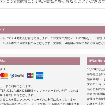
パソコンの環境により色が実際と多少異なることがござま
イド
ットにて２４時間受け付けております。ご注文やご質問メールの対応は、土日祝日を除く平日の
ールは基本的に自動送信のみとなります。文字校正や納期が大幅に遅れる場合など
方法
配送に関す
決済
30,000円
海外発送も対
領収書発行：
文者の氏名（
カードご利用になれます。
品とともにお
MASTER JCB / AMEX DINERS クレジットカードがご利用になれま
宅急便時間指
期は発送日直前となります。
時間指定御希
と異なる名義のクレジットカードのご利用は承っておりませ
200ｃｍ以
族ご親族名義のクレジットカードであっても承ることは出来ませ