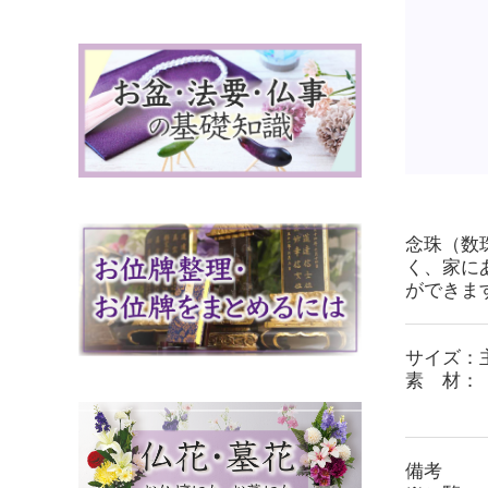
念珠（数
く、家に
ができま
サイズ：主
素 材：
（房
備考