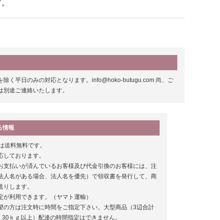
す。
みの対応となります。info@hoko-butugu.com 尚、ご
は別途ご連絡いたします。
る情報
以上は送料無料です。
応しております。
お支払いが済んでいるお客様及び代金引換のお客様には、注
法人名がある場合、法人名を優先）で領収書を発行して、商
送りします。
定が利用できます。（ヤマト運輸）
望の方は注文時に時間をご指定下さい。大型商品（3辺合計
上、30ｋｇ以上）配達の時間指定はできません。